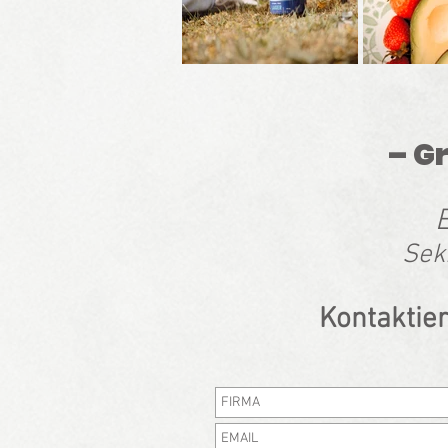
– G
E
Seki
Kontaktier