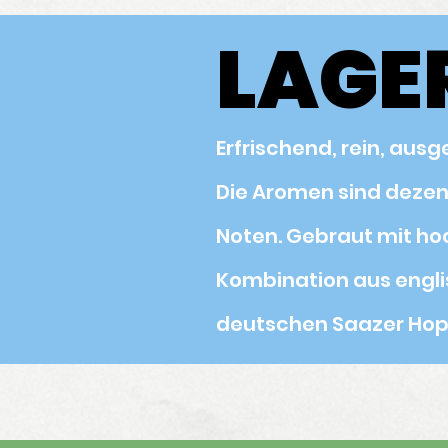
LAGE
LAGE
Erfrischend, rein, ausg
Die Aromen sind dezen
Noten. Gebraut mit ho
Kombination aus engli
deutschen Saazer Hop