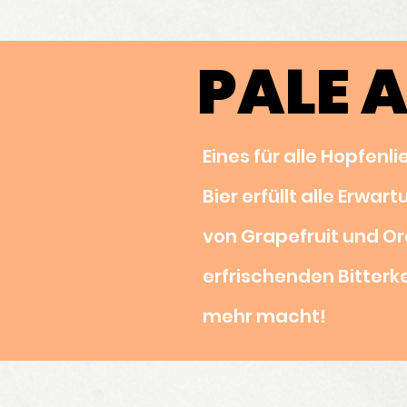
PALE A
PALE A
Eines für alle Hopfen
Bier erfüllt alle Erwa
von Grapefruit und O
erfrischenden Bitterke
mehr macht!