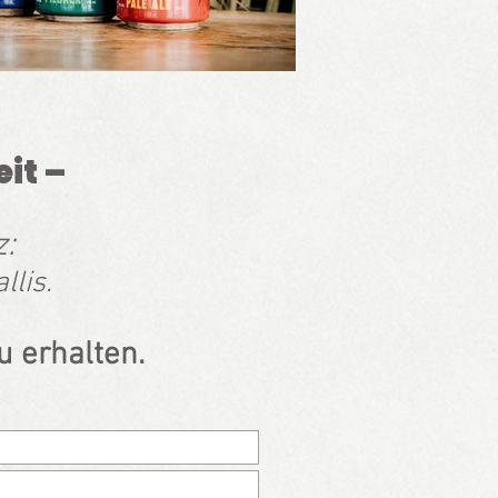
it –
z:
llis.
u erhalten.