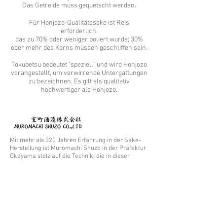
Das Getreide muss gequetscht werden.
Für Honjozo-Qualitätssake ist Reis
erforderlich.
das zu 70% oder weniger poliert wurde; 30%
oder mehr des Korns müssen geschliffen sein.
Tokubetsu bedeutet "speziell" und wird Honjozo
vorangestellt, um verwirrende Untergattungen
zu bezeichnen. Es gilt als qualitativ
hochwertiger als Honjozo.
Mit mehr als 320 Jahren Erfahrung in der Sake-
Herstellung ist Muromachi Shuzo in der Präfektur
Okayama stolz auf die Technik, die in dieser
renommierten Brauerei von Generation zu
Generation weitergegeben wird, und auf seine
Leidenschaft für die ständige Suche nach dem
besten Geschmack.
Sie stellen besondere Anforderungen an die
Zutaten und verwenden lokalen Reis und lokales
Wasser.
Sehen Sie hier den Sake.