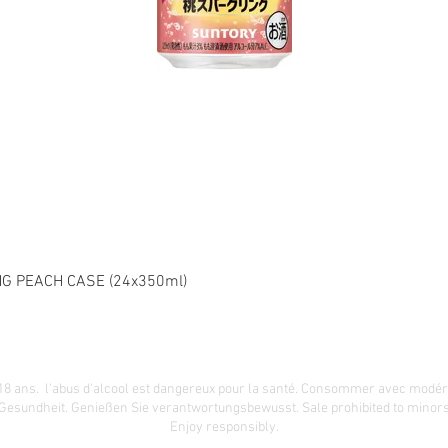
G PEACH CASE (24x350ml)
18 ans. l'abus d'alcool est dangereux pour la santé. Consommer avec modér
 Gesundheit.
Genießen Sie verantwortungsbewusst. Sale prohibited to minors.
Enjoy responsibly.