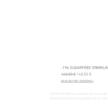
-196 SUGARFREE SPARKLIN
Standardpreis
Sale-Preis
165,00 $
148,50 $
READ BEFORE ORDERING !
Vente interdite aux mineurs de moins de 
Alkoholmissbrauch ist gefährlich für die