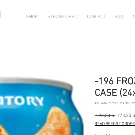
O
SHOP
STRONG ZERO
CONTACT
FAQ
-196 FR
CASE (24
Artikelnummer: MAND-19
Standard
 198,00 $ 
178,20 
READ BEFORE ORDERI