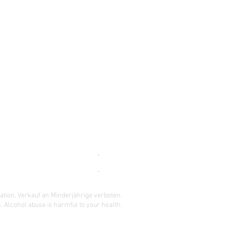
-196 DOUBLE PINEAPPLE CASE (24x
Standardpreis
Sale-Preis
165,00 $
148,50 $
READ BEFORE ORDERING !
ation. Verkauf an Minderjährige verboten.
 Alcohol abuse is harmful to your health.